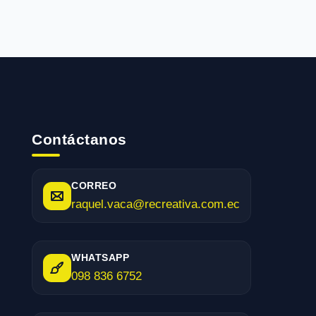
Contáctanos
CORREO
raquel.vaca@recreativa.com.ec
WHATSAPP
098 836 6752