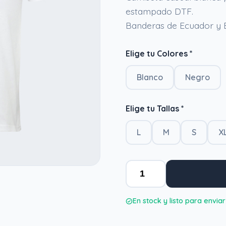
estampado DTF.
Banderas de Ecuador y 
Elige tu Colores *
Blanco
Negro
Elige tu Tallas *
L
M
S
X
En stock y listo para enviar