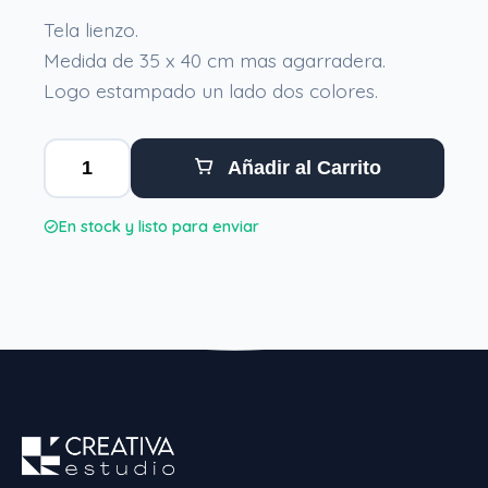
Tela lienzo.
Medida de 35 x 40 cm mas agarradera.
Logo estampado un lado dos colores.
Añadir al Carrito
En stock y listo para enviar